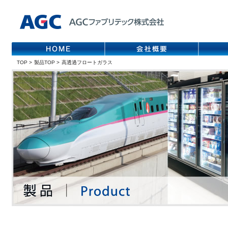
TOP
>
製品TOP
>
高透過フロートガラス