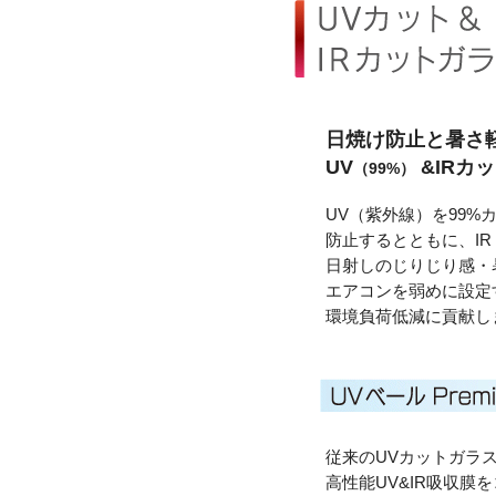
日焼け防止と暑さ
UV
&IRカ
（99%）
UV（紫外線）を99%
防止するとともに、I
日射しのじりじり感・
エアコンを弱めに設定
環境負荷低減に貢献し
従来のUVカットガラ
高性能UV&IR吸収膜